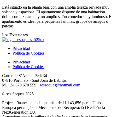
Está situado en la planta baja con una amplia terraza privada muy
soleada y espaciosa. El apartamento dispone de una habitación
doble con luz natural y un amplio salón comedor muy luminoso. El
apartamento es ideal para pequeñas familias, grupos de amigos o
parejas.
Los
Exteriores
Privacidad
Política de Cookies
Privacidad
Política de Cookies
Carrer de S’Arenal Petit 34
07810 Portinatx · Sant Joan de Labritja
M. +34 679 670 559 ·
sessoques@hotmail.com
© ses Soques 2025
Projecte finançat amb la quantitat de 11.143,65€ per la Unió
Europea per mitjà del Mecanisme de Recuperació i Resiliència –
NextGeneration EU.
Actuacions per a la millora de l’eficiència energètica i economia